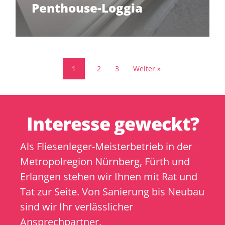
Penthouse-Loggia
1
2
3
Weiter »
Interesse geweckt?
Als Fliesenleger-Meisterbetrieb in der
Metropolregion Nürnberg, Fürth und
Erlangen stehen wir Ihnen mit Rat und
Tat zur Seite. Von Sanierung bis Neubau
sind wir Ihr verlässlicher
Ansprechpartner.