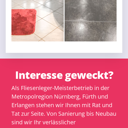
Interesse geweckt?
Als Fliesenleger-Meisterbetrieb in der
Metropolregion Nürnberg, Fürth und
Erlangen stehen wir Ihnen mit Rat und
Tat zur Seite. Von Sanierung bis Neubau
sind wir Ihr verlässlicher